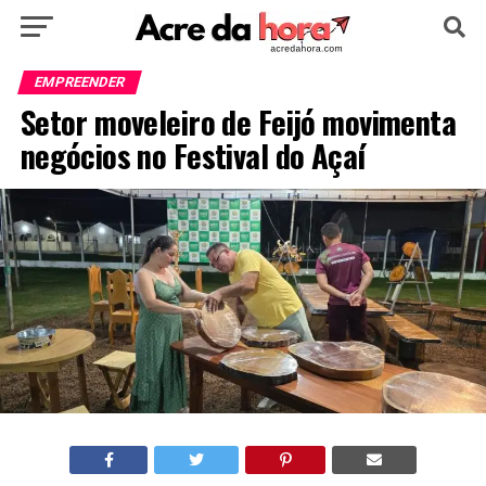
HOME
POLÍTICA
CULTURA
ESPORTE
EMPREENDER
Setor moveleiro de Feijó movimenta
EDUCAÇÃO
NOTÍCIA
MUNDO
negócios no Festival do Açaí