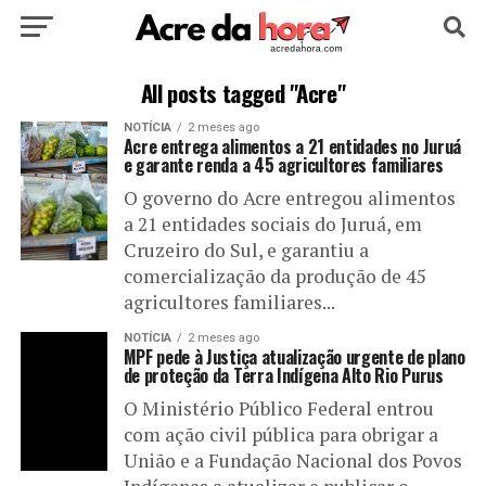
HOME
POLÍTICA
CULTURA
ESPORTE
All posts tagged "Acre"
NOTÍCIA
2 meses ago
EDUCAÇÃO
NOTÍCIA
MUNDO
Acre entrega alimentos a 21 entidades no Juruá
e garante renda a 45 agricultores familiares
O governo do Acre entregou alimentos
a 21 entidades sociais do Juruá, em
Cruzeiro do Sul, e garantiu a
comercialização da produção de 45
agricultores familiares...
NOTÍCIA
2 meses ago
MPF pede à Justiça atualização urgente de plano
de proteção da Terra Indígena Alto Rio Purus
O Ministério Público Federal entrou
com ação civil pública para obrigar a
União e a Fundação Nacional dos Povos