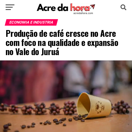
HOME
POLÍTICA
CULTURA
ESPORTE
ECONOMIA E INDUSTRIA
Produção de café cresce no Acre
EDUCAÇÃO
NOTÍCIA
MUNDO
com foco na qualidade e expansão
no Vale do Juruá