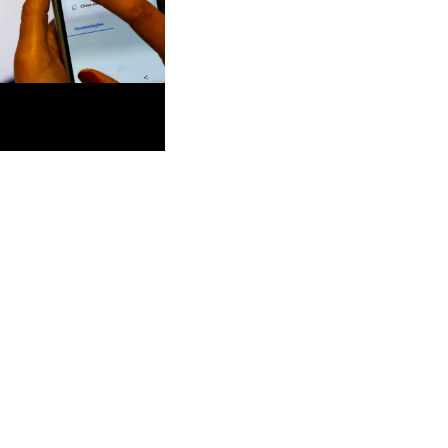
0,5% das vendas em
urantes