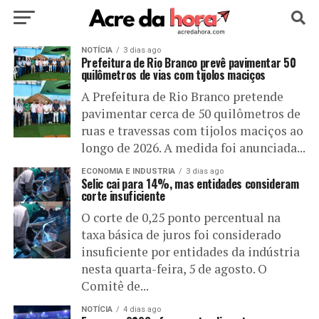
HOME
NOTÍCIA
POLÍTICA
3 dias ago
CULTURA
ESPORTE
Prefeitura de Rio Branco prevê pavimentar 50
quilômetros de vias com tijolos maciços
EDUCAÇÃO
NOTÍCIA
MUNDO
A Prefeitura de Rio Branco pretende
pavimentar cerca de 50 quilômetros de
ruas e travessas com tijolos maciços ao
longo de 2026. A medida foi anunciada...
ECONOMIA E INDUSTRIA
3 dias ago
Selic cai para 14%, mas entidades consideram
corte insuficiente
O corte de 0,25 ponto percentual na
taxa básica de juros foi considerado
insuficiente por entidades da indústria
nesta quarta-feira, 5 de agosto. O
Comitê de...
NOTÍCIA
4 dias ago