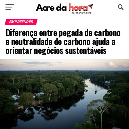
HOME
POLÍTICA
CULTURA
ESPORTE
EMPREENDER
Diferença entre pegada de carbono
EDUCAÇÃO
NOTÍCIA
MUNDO
e neutralidade de carbono ajuda a
orientar negócios sustentáveis