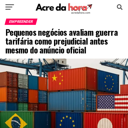
HOME
POLÍTICA
CULTURA
ESPORTE
EMPREENDER
Pequenos negócios avaliam guerra
EDUCAÇÃO
NOTÍCIA
MUNDO
tarifária como prejudicial antes
mesmo do anúncio oficial