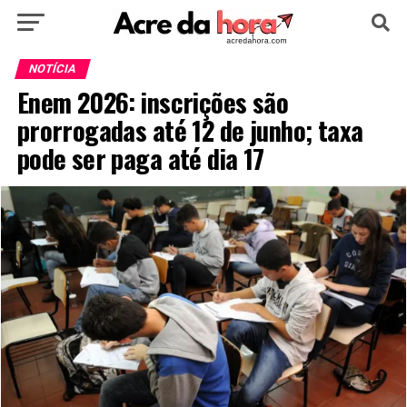
HOME
POLÍTICA
CULTURA
ESPORTE
NOTÍCIA
Enem 2026: inscrições são
EDUCAÇÃO
NOTÍCIA
MUNDO
prorrogadas até 12 de junho; taxa
pode ser paga até dia 17