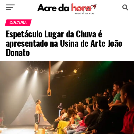
HOME
POLÍTICA
CULTURA
ESPORTE
CULTURA
Espetáculo Lugar da Chuva é
EDUCAÇÃO
NOTÍCIA
MUNDO
apresentado na Usina de Arte João
Donato