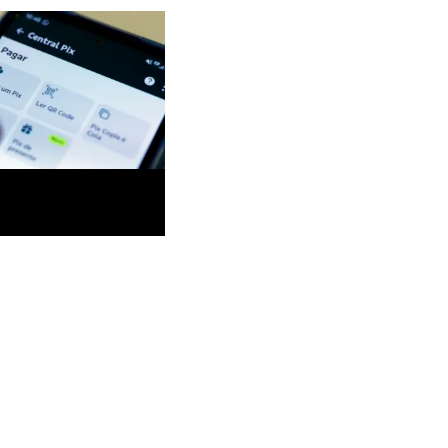
ntrole financeiro dos EUA
tro da disputa comercial