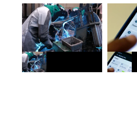
Selic cai para 14%, mas entidades
Pix desafia co
consideram corte insuficiente
e entra no cen
com o Brasil