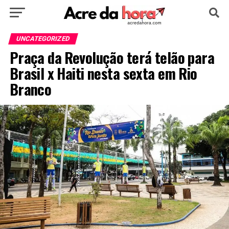
HOME
POLÍTICA
CULTURA
ESPORTE
UNCATEGORIZED
Praça da Revolução terá telão para
EDUCAÇÃO
NOTÍCIA
MUNDO
Brasil x Haiti nesta sexta em Rio
Branco