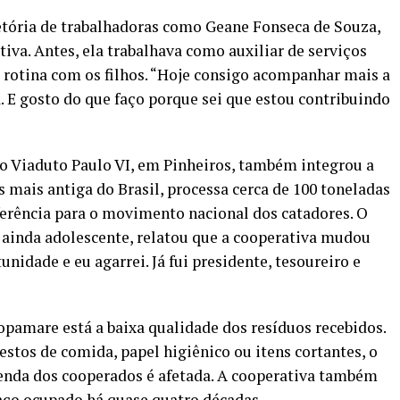
jetória de trabalhadoras como Geane Fonseca de Souza,
iva. Antes, ela trabalhava como auxiliar de serviços
 rotina com os filhos. “Hoje consigo acompanhar mais a
 E gosto do que faço porque sei que estou contribuindo
o Viaduto Paulo VI, em Pinheiros, também integrou a
 mais antiga do Brasil, processa cerca de 100 toneladas
eferência para o movimento nacional dos catadores. O
 ainda adolescente, relatou que a cooperativa mudou
nidade e eu agarrei. Já fui presidente, tesoureiro e
opamare está a baixa qualidade dos resíduos recebidos.
tos de comida, papel higiênico ou itens cortantes, o
renda dos cooperados é afetada. A cooperativa também
aço ocupado há quase quatro décadas.