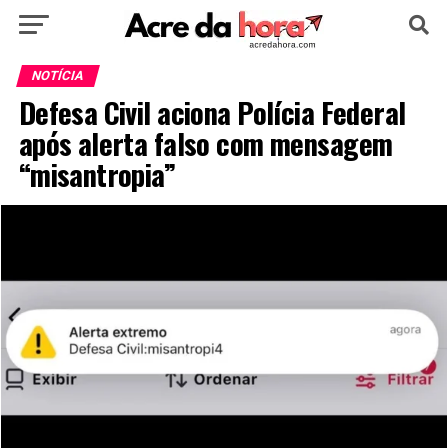
HOME
POLÍTICA
CULTURA
ESPORTE
NOTÍCIA
Defesa Civil aciona Polícia Federal
EDUCAÇÃO
NOTÍCIA
MUNDO
após alerta falso com mensagem
“misantropia”