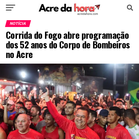
HOME
POLÍTICA
CULTURA
ESPORTE
NOTÍCIA
Corrida do Fogo abre programação
EDUCAÇÃO
NOTÍCIA
MUNDO
dos 52 anos do Corpo de Bombeiros
no Acre