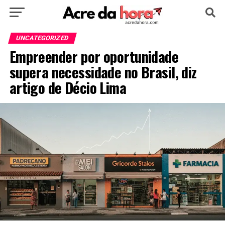
HOME
POLÍTICA
CULTURA
ESPORTE
UNCATEGORIZED
Empreender por oportunidade
EDUCAÇÃO
NOTÍCIA
MUNDO
supera necessidade no Brasil, diz
artigo de Décio Lima