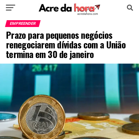
HOME
POLÍTICA
CULTURA
ESPORTE
EMPREENDER
Prazo para pequenos negócios
EDUCAÇÃO
NOTÍCIA
MUNDO
renegociarem dívidas com a União
termina em 30 de janeiro