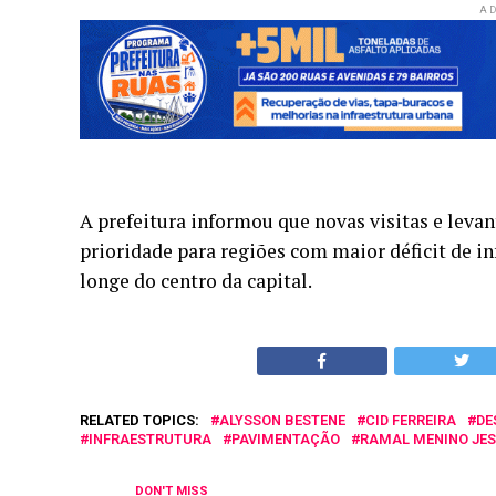
AD
A prefeitura informou que novas visitas e lev
prioridade para regiões com maior déficit de i
longe do centro da capital.
RELATED TOPICS:
ALYSSON BESTENE
CID FERREIRA
DE
INFRAESTRUTURA
PAVIMENTAÇÃO
RAMAL MENINO JE
DON'T MISS