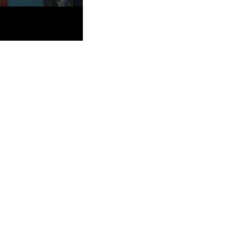
Rio Branco lança
e até R$ 14 mil na
6