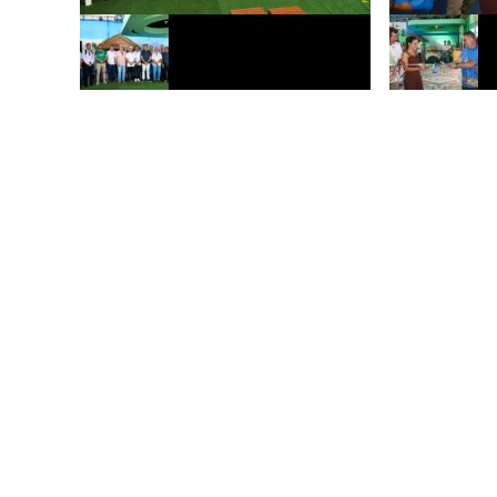
Prefeitura de Rio Branco prevê
Prefeitura de 
pavimentar 50 quilômetros de vias com
microcrédito d
tijolos maciços
Expoacre 202