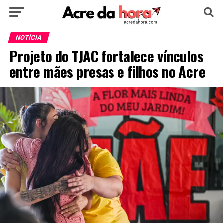
HOME
POLÍTICA
CULTURA
ESPORTE
NOTÍCIA
Projeto do TJAC fortalece vínculos
EDUCAÇÃO
NOTÍCIA
MUNDO
entre mães presas e filhos no Acre