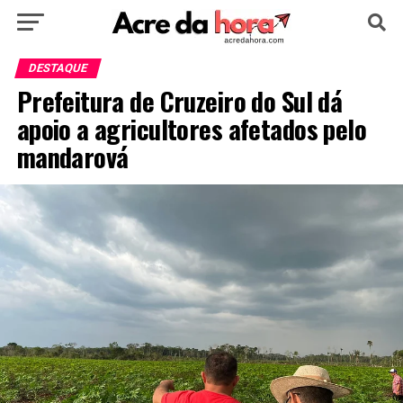
HOME
POLÍTICA
CULTURA
ESPORTE
DESTAQUE
Prefeitura de Cruzeiro do Sul dá
EDUCAÇÃO
NOTÍCIA
MUNDO
apoio a agricultores afetados pelo
mandarová