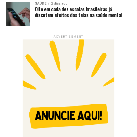
SAÚDE
2 dias ago
Oito em cada dez escolas brasileiras já
discutem efeitos das telas na saúde mental
ADVERTISEMENT