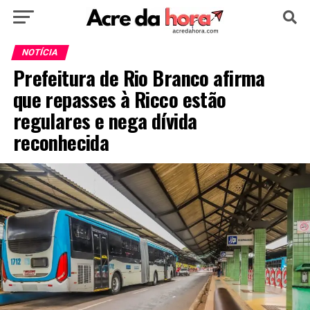
HOME
POLÍTICA
CULTURA
ESPORTE
NOTÍCIA
Prefeitura de Rio Branco afirma
EDUCAÇÃO
NOTÍCIA
MUNDO
que repasses à Ricco estão
regulares e nega dívida
reconhecida