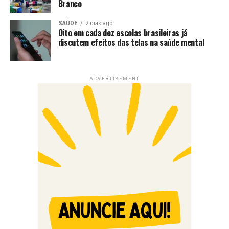
Branco
SAÚDE
2 dias ago
Oito em cada dez escolas brasileiras já
discutem efeitos das telas na saúde mental
ADVERTISEMENT