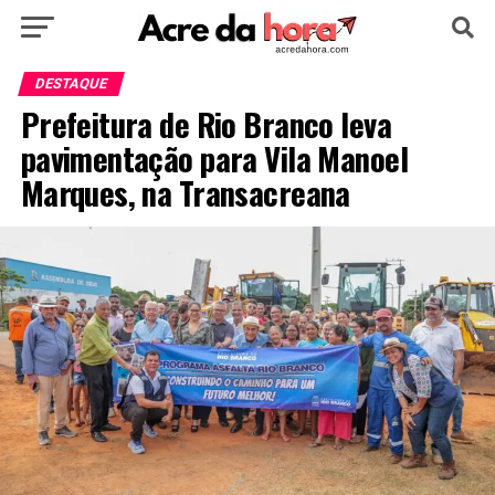
HOME
POLÍTICA
CULTURA
ESPORTE
DESTAQUE
Prefeitura de Rio Branco leva
EDUCAÇÃO
NOTÍCIA
MUNDO
pavimentação para Vila Manoel
Marques, na Transacreana