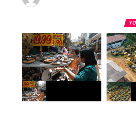
YO
Governo pode elevar teto do MEI para
Acre terá ent
até R$ 140 mil por ano
e veículos em 