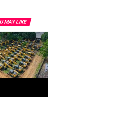
U MAY LIKE
rega recorde de máquinas
ato do governo federal