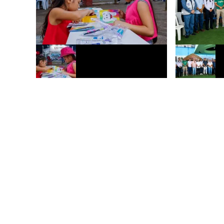
Expoacre 2026 recebe ação de saúde
Prefeitura de 
bucal voltada a crianças e famílias em
pavimentar 50 
Rio Branco
tijolos maciço