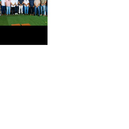
Rio Branco prevê
quilômetros de vias com
s