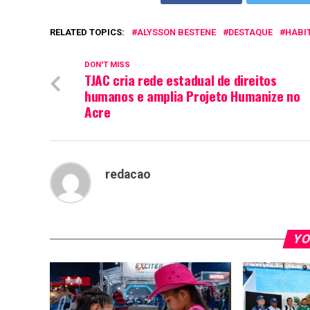
RELATED TOPICS:
ALYSSON BESTENE
DESTAQUE
HABI
DON'T MISS
TJAC cria rede estadual de direitos
humanos e amplia Projeto Humanize no
Acre
redacao
YO