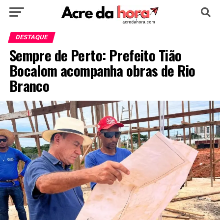
HOME
POLÍTICA
CULTURA
ESPORTE
DESTAQUE
Sempre de Perto: Prefeito Tião
EDUCAÇÃO
NOTÍCIA
MUNDO
Bocalom acompanha obras de Rio
Branco