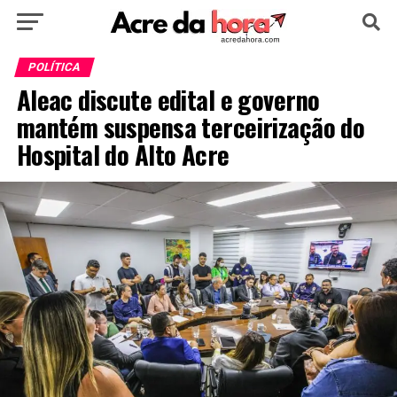
HOME
POLÍTICA
CULTURA
ESPORTE
POLÍTICA
Aleac discute edital e governo
EDUCAÇÃO
NOTÍCIA
MUNDO
mantém suspensa terceirização do
Hospital do Alto Acre