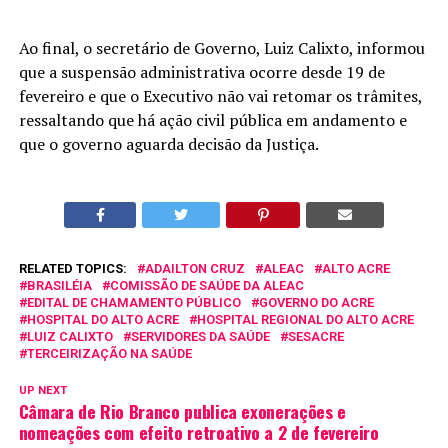
Ao final, o secretário de Governo, Luiz Calixto, informou
que a suspensão administrativa ocorre desde 19 de
fevereiro e que o Executivo não vai retomar os trâmites,
ressaltando que há ação civil pública em andamento e
que o governo aguarda decisão da Justiça.
RELATED TOPICS:
ADAILTON CRUZ
ALEAC
ALTO ACRE
BRASILÉIA
COMISSÃO DE SAÚDE DA ALEAC
EDITAL DE CHAMAMENTO PÚBLICO
GOVERNO DO ACRE
HOSPITAL DO ALTO ACRE
HOSPITAL REGIONAL DO ALTO ACRE
LUIZ CALIXTO
SERVIDORES DA SAÚDE
SESACRE
TERCEIRIZAÇÃO NA SAÚDE
UP NEXT
Câmara de Rio Branco publica exonerações e
nomeações com efeito retroativo a 2 de fevereiro