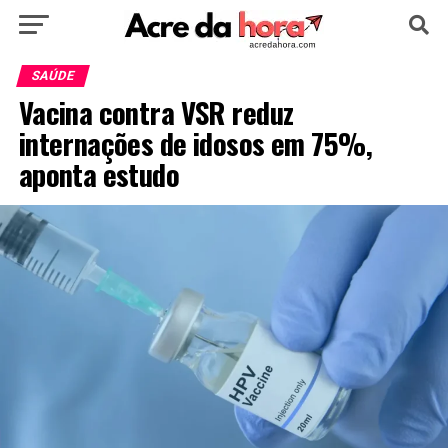
HOME
POLÍTICA
CULTURA
ESPORTE
SAÚDE
Vacina contra VSR reduz
EDUCAÇÃO
NOTÍCIA
MUNDO
internações de idosos em 75%,
aponta estudo