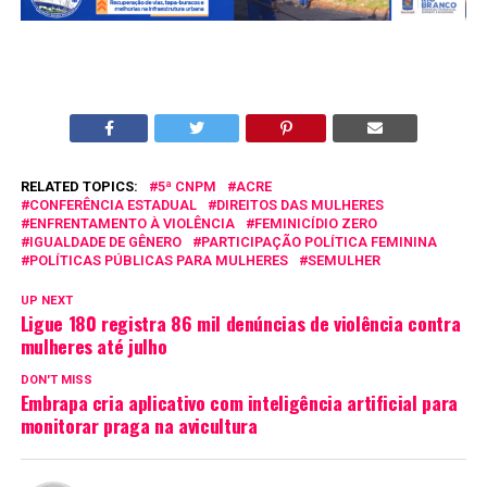
RELATED TOPICS:
5ª CNPM
ACRE
CONFERÊNCIA ESTADUAL
DIREITOS DAS MULHERES
ENFRENTAMENTO À VIOLÊNCIA
FEMINICÍDIO ZERO
IGUALDADE DE GÊNERO
PARTICIPAÇÃO POLÍTICA FEMININA
POLÍTICAS PÚBLICAS PARA MULHERES
SEMULHER
UP NEXT
Ligue 180 registra 86 mil denúncias de violência contra
mulheres até julho
DON'T MISS
Embrapa cria aplicativo com inteligência artificial para
monitorar praga na avicultura