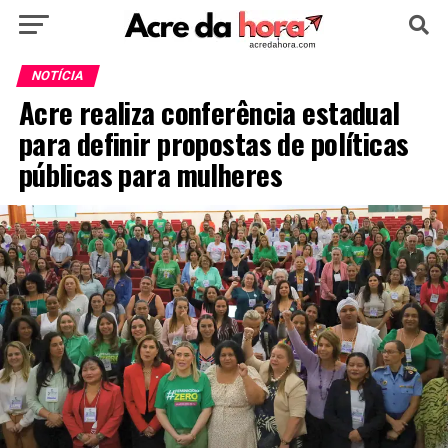
HOME
POLÍTICA
CULTURA
ESPORTE
NOTÍCIA
Acre realiza conferência estadual
EDUCAÇÃO
NOTÍCIA
MUNDO
para definir propostas de políticas
públicas para mulheres