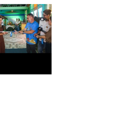
Rio Branco lança
e até R$ 14 mil na
6