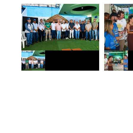
Prefeitura de Rio Branco prevê
Prefeitura de 
pavimentar 50 quilômetros de vias com
microcrédito d
tijolos maciços
Expoacre 202