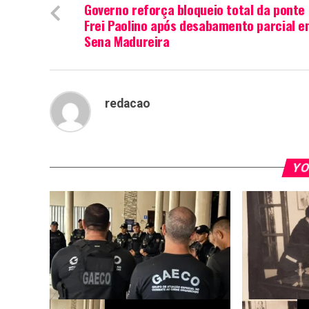
Governo reforça bloqueio total da ponte
Frei Paolino após desabamento parcial 
Sena Madureira
redacao
YO