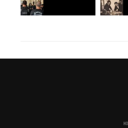
MPAC denuncia 13 investigados na
MPAC completa
Operação Alvorada por atuação do
do atendimento
Comando Vermelho no Acre
artificial
HO