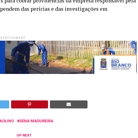
s para cobrar providências da empresa responsável pela
dependem das perícias e das investigações em
VERTISEMENT
PAOLINO
SENA MADUREIRA
UP NEXT