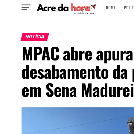
HOME
POLÍT
NOTÍCIA
MPAC abre apura
desabamento da p
em Sena Madurei