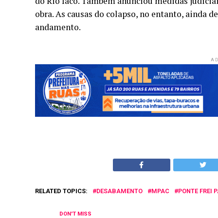
do Rio Iaco. Também anunciou medidas judiciai
obra. As causas do colapso, no entanto, ainda 
andamento.
AD
RELATED TOPICS:
DESABAMENTO
MPAC
PONTE FREI 
DON'T MISS