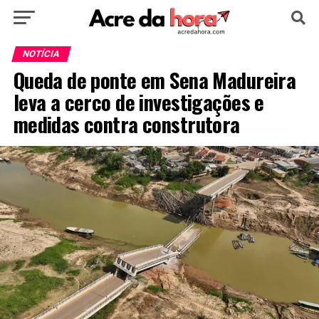
HOME
POLÍTICA
CULTURA
ESPORTE
NOTÍCIA
Queda de ponte em Sena Madureira
EDUCAÇÃO
NOTÍCIA
MUNDO
leva a cerco de investigações e
medidas contra construtora