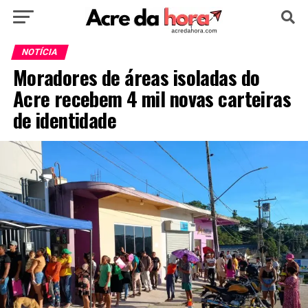
HOME
POLÍTICA
CULTURA
ESPORTE
NOTÍCIA
Moradores de áreas isoladas do
EDUCAÇÃO
NOTÍCIA
MUNDO
Acre recebem 4 mil novas carteiras
de identidade