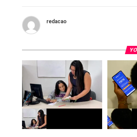
redacao
YO