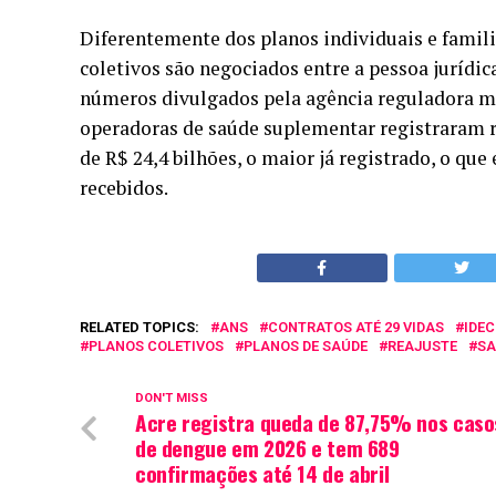
Diferentemente dos planos individuais e famili
coletivos são negociados entre a pessoa jurídic
números divulgados pela agência reguladora mo
operadoras de saúde suplementar registraram re
de R$ 24,4 bilhões, o maior já registrado, o que
recebidos.
RELATED TOPICS:
ANS
CONTRATOS ATÉ 29 VIDAS
IDEC
PLANOS COLETIVOS
PLANOS DE SAÚDE
REAJUSTE
SA
DON'T MISS
Acre registra queda de 87,75% nos caso
de dengue em 2026 e tem 689
confirmações até 14 de abril