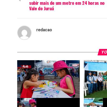
subir mais de um metro em 24 horas no
Vale do Juruá
redacao
YO