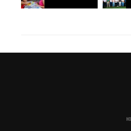
Expoacre 2026 recebe ação de saúde
Prefeitura de 
bucal voltada a crianças e famílias em
pavimentar 50 
Rio Branco
tijolos maciço
HO