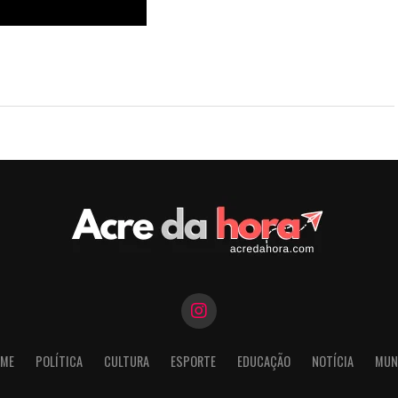
Rio Branco prevê
quilômetros de vias com
s
ME
POLÍTICA
CULTURA
ESPORTE
EDUCAÇÃO
NOTÍCIA
MUN