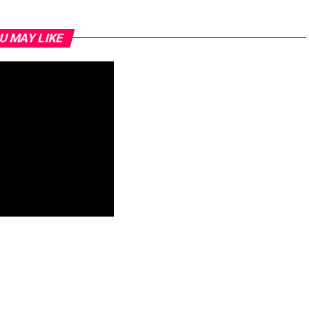
U MAY LIKE
naugura agroindústria de
ru