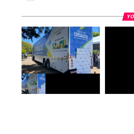
YO
Acre terá novo contrato para ampliar
Coopercintra i
atendimentos no SUS
óleo de murmu