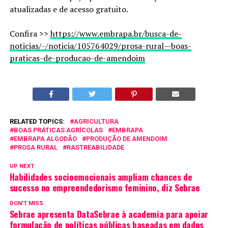
atualizadas e de acesso gratuito.
Confira >>
https://www.embrapa.br/busca-de-
noticias/-/noticia/105764029/prosa-rural—boas-
praticas-de-producao-de-amendoim
RELATED TOPICS:
AGRICULTURA
BOAS PRÁTICAS AGRÍCOLAS
EMBRAPA
EMBRAPA ALGODÃO
PRODUÇÃO DE AMENDOIM
PROSA RURAL
RASTREABILIDADE
UP NEXT
Habilidades socioemocionais ampliam chances de
sucesso no empreendedorismo feminino, diz Sebrae
DON'T MISS
Sebrae apresenta DataSebrae à academia para apoiar
formulação de políticas públicas baseadas em dados