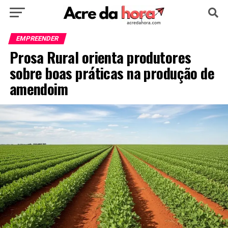
HOME
POLÍTICA
CULTURA
ESPORTE
EMPREENDER
Prosa Rural orienta produtores
EDUCAÇÃO
NOTÍCIA
MUNDO
sobre boas práticas na produção de
amendoim