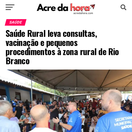
HOME
POLÍTICA
CULTURA
ESPORTE
SAÚDE
Saúde Rural leva consultas,
EDUCAÇÃO
NOTÍCIA
MUNDO
vacinação e pequenos
procedimentos à zona rural de Rio
Branco