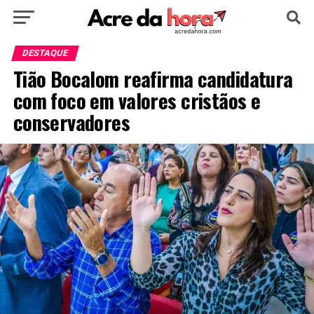
HOME
POLÍTICA
CULTURA
ESPORTE
DESTAQUE
Tião Bocalom reafirma candidatura
EDUCAÇÃO
NOTÍCIA
MUNDO
com foco em valores cristãos e
conservadores