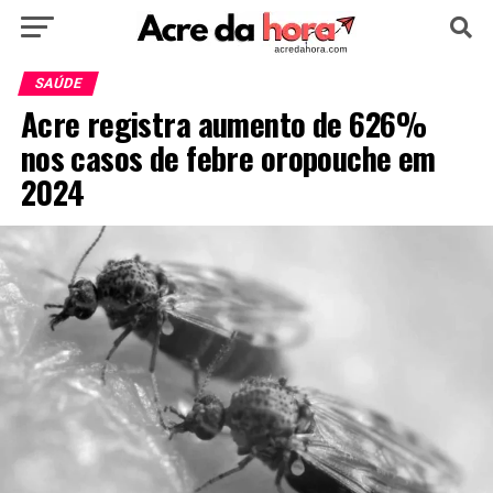
HOME
POLÍTICA
CULTURA
ESPORTE
SAÚDE
Acre registra aumento de 626%
EDUCAÇÃO
NOTÍCIA
MUNDO
nos casos de febre oropouche em
2024