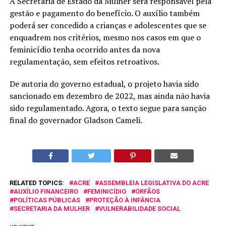
A Secretaria de Estado da Mulher será responsável pela
gestão e pagamento do benefício. O auxílio também
poderá ser concedido a crianças e adolescentes que se
enquadrem nos critérios, mesmo nos casos em que o
feminicídio tenha ocorrido antes da nova
regulamentação, sem efeitos retroativos.
De autoria do governo estadual, o projeto havia sido
sancionado em dezembro de 2022, mas ainda não havia
sido regulamentado. Agora, o texto segue para sanção
final do governador Gladson Cameli.
RELATED TOPICS:
ACRE
ASSEMBLEIA LEGISLATIVA DO ACRE
AUXÍLIO FINANCEIRO
FEMINICÍDIO
ÓRFÃOS
POLÍTICAS PÚBLICAS
PROTEÇÃO À INFÂNCIA
SECRETARIA DA MULHER
VULNERABILIDADE SOCIAL