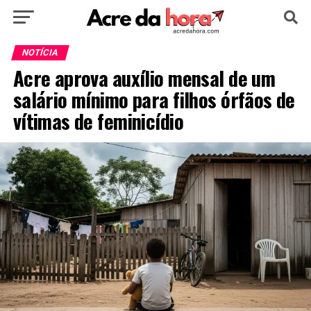
HOME
POLÍTICA
CULTURA
ESPORTE
NOTÍCIA
Acre aprova auxílio mensal de um
EDUCAÇÃO
NOTÍCIA
MUNDO
salário mínimo para filhos órfãos de
vítimas de feminicídio