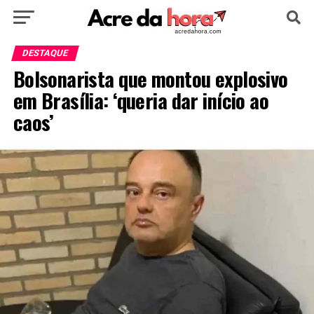
HOME
POLÍTICA
CULTURA
ESPORTE
DESTAQUE
Bolsonarista que montou explosivo
EDUCAÇÃO
NOTÍCIA
MUNDO
em Brasília: ‘queria dar início ao
caos’