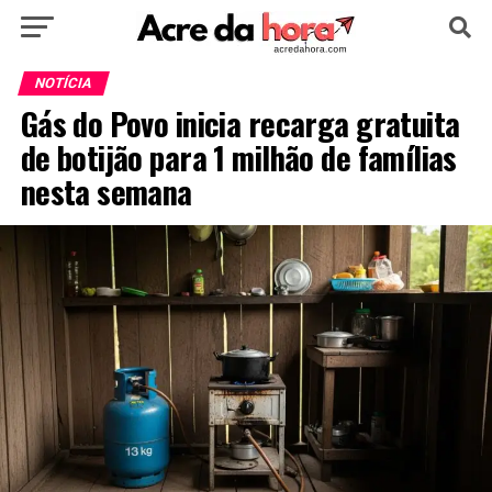
HOME
POLÍTICA
CULTURA
ESPORTE
NOTÍCIA
Gás do Povo inicia recarga gratuita
EDUCAÇÃO
NOTÍCIA
MUNDO
de botijão para 1 milhão de famílias
nesta semana