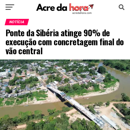
HOME
POLÍTICA
CULTURA
ESPORTE
NOTÍCIA
Ponte da Sibéria atinge 90% de
EDUCAÇÃO
NOTÍCIA
MUNDO
execução com concretagem final do
vão central