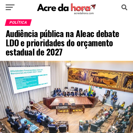
HOME
POLÍTICA
CULTURA
ESPORTE
POLÍTICA
Audiência pública na Aleac debate
EDUCAÇÃO
NOTÍCIA
MUNDO
LDO e prioridades do orçamento
estadual de 2027