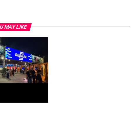
U MAY LIKE
a 35 anos com
e negócios e
a Expoacre