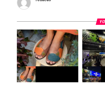
YO
Sebrae e ApexBrasil levam 17 pequenos
Sebrae celebr
negócios à Argentina e ao Uruguai
programação d
gastronomia n