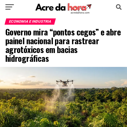
HOME
POLÍTICA
CULTURA
ESPORTE
ECONOMIA E INDUSTRIA
Governo mira “pontos cegos” e abre
EDUCAÇÃO
NOTÍCIA
MUNDO
painel nacional para rastrear
agrotóxicos em bacias
hidrográficas