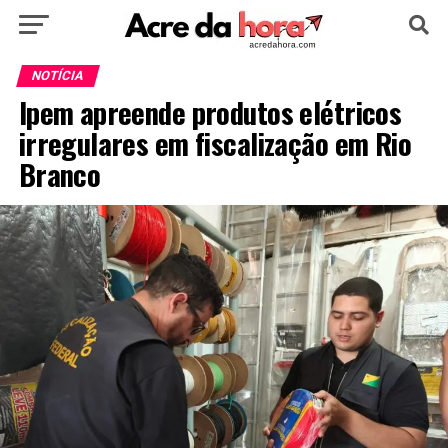
HOME
POLÍTICA
CULTURA
ESPORTE
NOTÍCIA
Ipem apreende produtos elétricos
EDUCAÇÃO
NOTÍCIA
MUNDO
irregulares em fiscalização em Rio
Branco