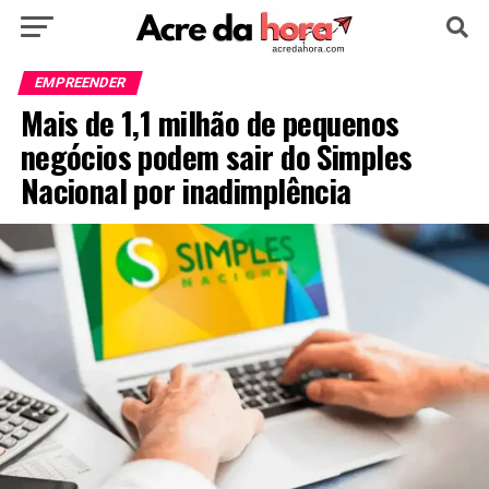
HOME
POLÍTICA
CULTURA
ESPORTE
EMPREENDER
Mais de 1,1 milhão de pequenos
EDUCAÇÃO
NOTÍCIA
MUNDO
negócios podem sair do Simples
Nacional por inadimplência