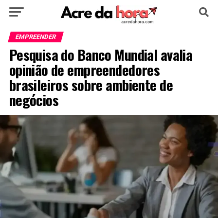
HOME
POLÍTICA
CULTURA
ESPORTE
EMPREENDER
Pesquisa do Banco Mundial avalia
EDUCAÇÃO
NOTÍCIA
MUNDO
opinião de empreendedores
brasileiros sobre ambiente de
negócios