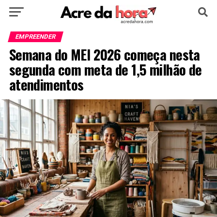
HOME
POLÍTICA
CULTURA
ESPORTE
EMPREENDER
Semana do MEI 2026 começa nesta
EDUCAÇÃO
NOTÍCIA
MUNDO
segunda com meta de 1,5 milhão de
atendimentos